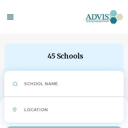
Skip
to
main
content
45 Schools
School
Name
Location