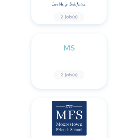
2 job(s)
MS
2 job(s)