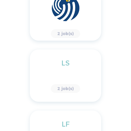
2 job(s)
LS
2 job(s)
LF