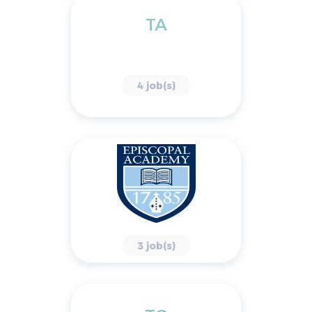
TA
4 job(s)
3 job(s)